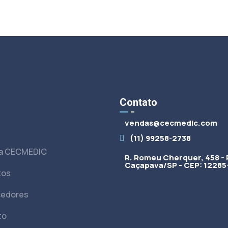
s
Contato
vendas@cecmedic.com
(11) 99258-2738
 a CECMEDIC
R. Romeu Cherquer, 458 - 
Caçapava/SP - CEP: 12285
tos
cedores
to