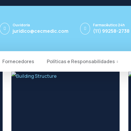
Ouvidoria
Farmacêutico 24h
juridico@cecmedic.com
(11) 99258-2738
Fornecedores
Políticas e Responsabilidades