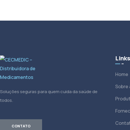
Link
Home
Sobre
Soluções seguras para quem cuida da saúde de
Produ
todos.
Forne
Conta
CONTATO