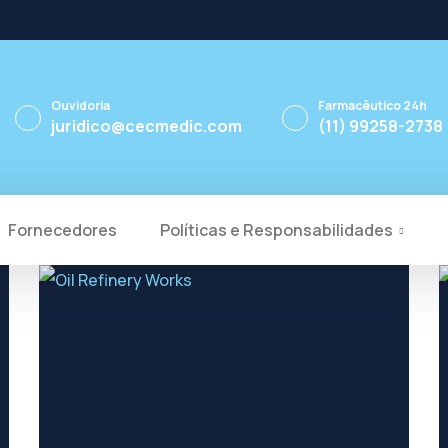
Ouvidoria
Farmacêutico 24h
juridico@cecmedic.com
(11) 99258-2738
Fornecedores
Políticas e Responsabilidades