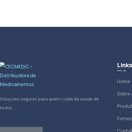
Link
Home
Sobre
Soluções seguras para quem cuida da saúde de
Produ
todos.
Forne
Conta