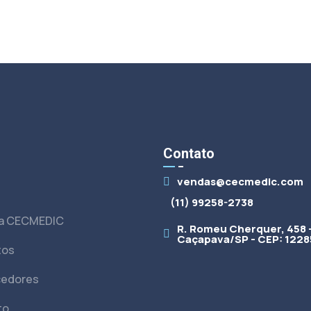
s
Contato
vendas@cecmedic.com
(11) 99258-2738
 a CECMEDIC
R. Romeu Cherquer, 458 
Caçapava/SP - CEP: 1228
tos
cedores
to